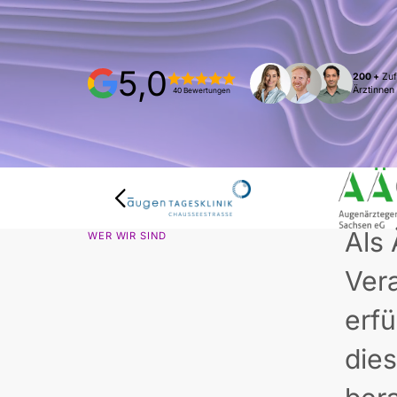
5,0
200 +
Zuf
Ärztinnen
40 Bewertungen
Als 
WER WIR SIND
Ver
erfü
die