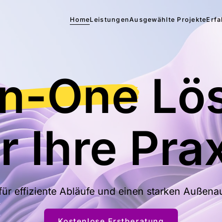
Home
Leistungen
Ausgewählte Projekte
Erf
in-One
Lö
r Ihre Pra
ür effiziente Abläufe und einen starken Außenauft
Kostenlose Erstberatung