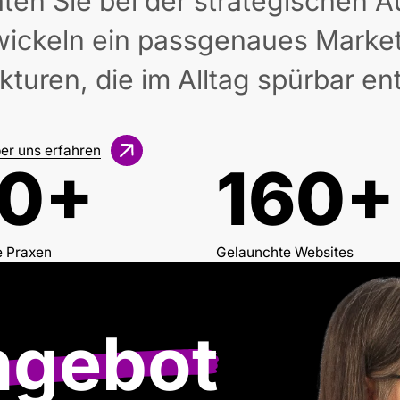
ten Sie bei der strategischen Au
wickeln ein passgenaues Market
kturen, die im Alltag spürbar en
er uns erfahren
0+
160+
e Praxen
Gelaunchte Websites
ngebot