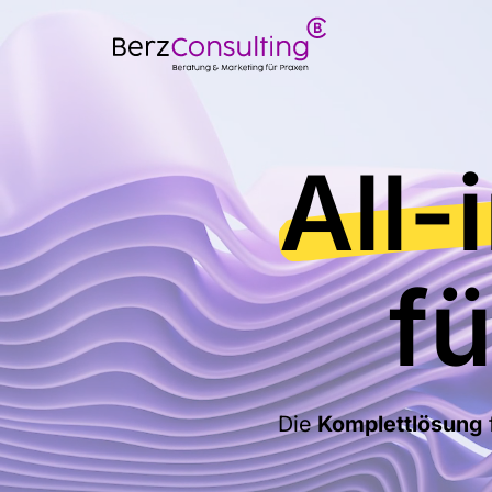
All-
fü
Die
Komplettlösung
f