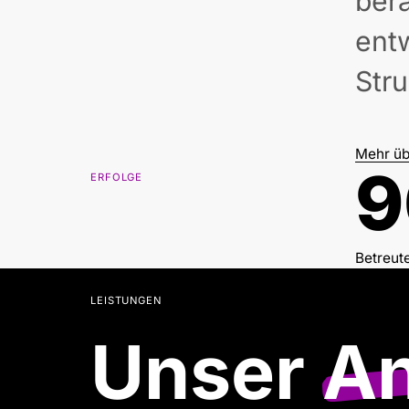
bera
ent
Stru
Mehr üb
9
ERFOLGE
Betreut
LEISTUNGEN
Unser
A