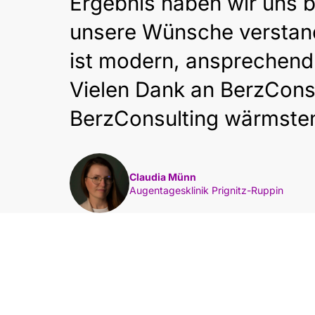
Ergebnis haben wir uns b
unsere Wünsche verstand
ist modern, ansprechend
Vielen Dank an BerzCons
BerzConsulting wärmstens
Claudia Münn
Augentagesklinik Prignitz-Ruppin